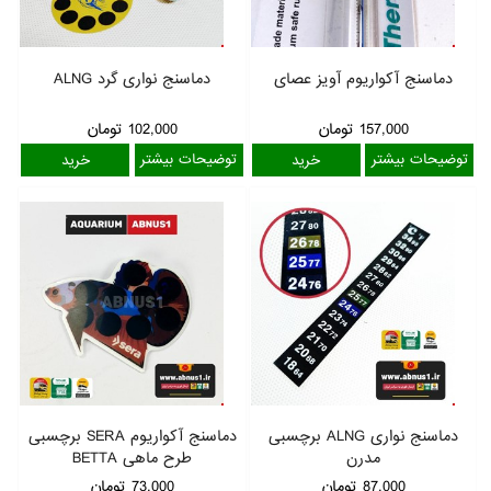
دماسنج آکواریوم آویز عصای
دماسنج نواری گرد ALNG
157,000
تومان
102,000
تومان
توضیحات بیشتر
توضیحات بیشتر
دماسنج نواری ALNG برچسبی
دماسنج آکواریوم SERA برچسبی
مدرن
طرح ماهی BETTA
87,000
تومان
73,000
تومان