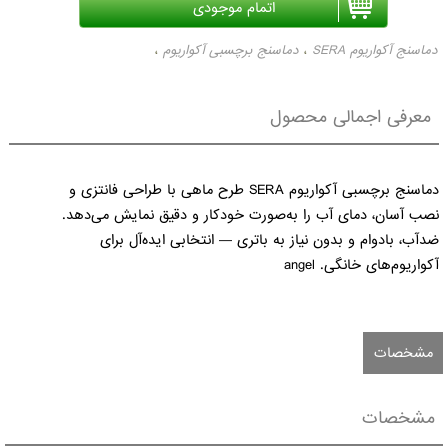
دماسنج آکواریوم SERA
دماسنج برچسبی آکواریوم
،
،
دماسنج فانتزی طرح ماهی
،
معرفی اجمالی محصول
دماسنج برچسبی آکواریوم SERA طرح ماهی با طراحی فانتزی و 
نصب آسان، دمای آب را به‌صورت خودکار و دقیق نمایش می‌دهد. 
ضدآب، بادوام و بدون نیاز به باتری — انتخابی ایده‌آل برای 
آکواریوم‌های خانگی. angel
مشخصات
مشخصات