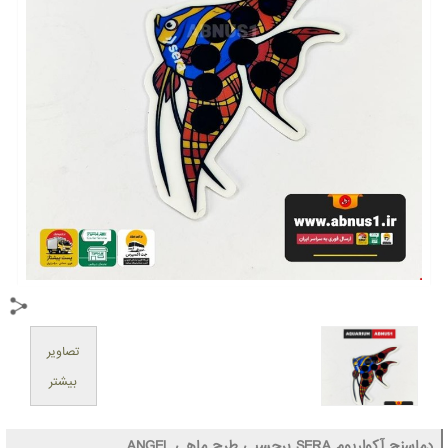
تصاویر
بیشتر
دماسنج آکواریوم SERA برچسبی طرح ماهی ANGEL