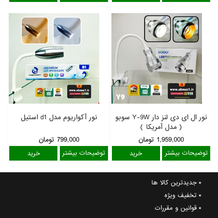
نور ال ای دی لنز دار Y-9W سوبو
نور آکواریوم مدل d1 استیل
( مدل آمریکا )
1,959,000
تومان
799,000
تومان
توضیحات بیشتر
توضیحات بیشتر
جدیدترین کالا ها
تخفیف ویژه
قوانین و مقررات