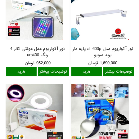
نور آکواریوم مدل al-600p پایه دار
نور آکواریوم مدل مولتی کالر 4
برند سوبو
رنگ urs400
1,690,000
تومان
952,000
تومان
توضیحات بیشتر
توضیحات بیشتر