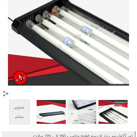
تصاویر
بیشتر
نور آکواریوم برند ادیسه quad مناسب 150 الی 170 سانت