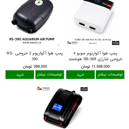
پمپ هوا آکواریوم سوبو 4
پمپ هوا آکواریوم 2 خروجی RS-
خروجی شارژی SB-568 هوشمند
390
11,599,000
تومان
599,000
تومان
توضیحات بیشتر
توضیحات بیشتر