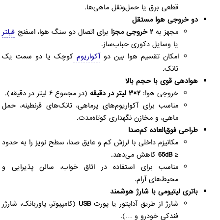
قطعی برق یا حمل‌ونقل ماهی‌ها.
دو خروجی هوا مستقل
مجهز به
۲ خروجی مجزا
برای اتصال دو سنگ هوا، اسفنج
فیلتر
یا وسایل دکوری حباب‌ساز.
امکان تقسیم هوا بین دو
آکواریوم
کوچک یا دو سمت یک
تانک.
هوادهی قوی با حجم بالا
خروجی هوا:
۲×۳ لیتر در دقیقه
(در مجموع ۶ لیتر در دقیقه).
مناسب برای آکواریوم‌های پرماهی، تانک‌های قرنطینه، حمل
ماهی، و مخازن نگهداری کوتاه‌مدت.
طراحی فوق‌العاده کم‌صدا
مکانیزم داخلی با لرزش کم و عایق صدا، سطح نویز را به حدود
≤ 65dB
کاهش می‌دهد.
مناسب برای استفاده در اتاق خواب، سالن پذیرایی و
محیط‌های آرام.
باتری لیتیومی با شارژ هوشمند
شارژ از طریق آداپتور یا پورت
USB
(کامپیوتر، پاوربانک، شارژر
فندکی خودرو و …).