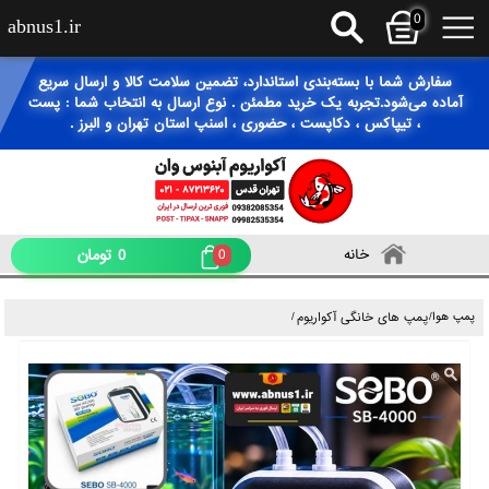
0
abnus1.ir
سفارش شما با بسته‌بندی استاندارد، تضمین سلامت کالا و ارسال سریع
آماده می‌شود.تجربه یک خرید مطمئن . نوع ارسال به انتخاب شما : پست
، تیپاکس ، دکاپست ، حضوری ، اسنپ استان تهران و البرز .
0
تومان
خانه
0
 خانگی آکواریوم
/