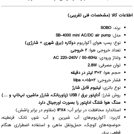
اطلاعات کالا (مشخصات فنی تقریبی)
برند:
SOBO
مدل:
SB-4000 mini AC/DC air pump
نوع: پمپ هوای آکواریوم
دوکاره (برق شهری + شارژی)
تعداد خروجی هوا:
۲ خروجی
ولتاژ ورودی:
AC 220–240V / 50–60Hz
توان مصرفی:
2.8W
حجم هوا:
۲×۳ لیتر در دقیقه
فشار خروجی:
۲×۰.۰۱۵ Mpa
نوع باتری:
لیتیوم قابل شارژ
روش شارژ:
آداپتور برق / USB (پاوربانک، شارژر ماشین، لپ‌تاپ و …)
سنگ هوا شلنگ اداپتور را بصورت اورجینال دلرد
استاندارد محافظت در برابر آب:
IPX4
(مقاوم در برابر پاشش)
کاربرد: آکواریوم‌های آب شیرین و آب شور، تانک قرنطینه،
حوضچه‌های کوچک، حمل‌ونقل ماهی و استفاده اضطراری هنگام
قطعی برق.