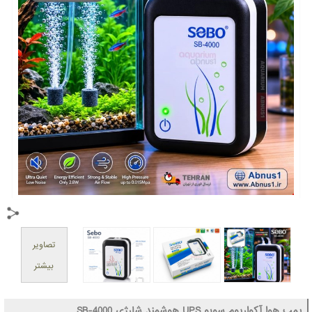
تصاویر
بیشتر
پمپ هوا آکواریوم سوبو UPS هوشمند شارژی SB-4000