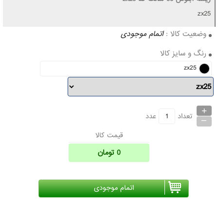
zx25
وضعیت کالا :
اتمام موجودی
رنگ و سایز کالا
zx25
+
_
تعداد
عدد
قیمت کالا
0
تومان