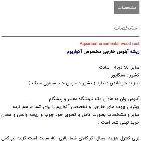
مشخصات
مشخصات
Aquarium ornamental wood root
ریشه
آبنوس خارجی مخصوص
آکواریوم
سایز :50 در45 سانت
کشور : سنگاپور
نیاز به جوشاندن : ندارد ( بشورید سپس چند سیفون سبک )
آبنوس وان به عنوان یک فروشگاه معتبر و پیشگام
بهترین چوب های خارجی و تخصصی آکواریم را برای شما فراهم کرده
سایز و مشخصات بصورت کامل با تصویر خود چوب و
ریشه
واقعی و همان
خرید ثبتی شما است .
برای کنترل هزینه ارسال اگر کالای شما بالای 40 سانت است گزینه تیپاکس