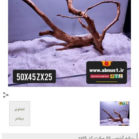
تصاویر
بیشتر
ریشه آبنوس 53 سانت کد zx25