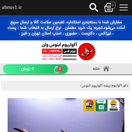
0
abnus1.ir
سفارش شما با بسته‌بندی استاندارد، تضمین سلامت کالا و ارسال سریع
آماده می‌شود.تجربه یک خرید مطمئن . نوع ارسال به انتخاب شما : پست
، تیپاکس ، دکاپست ، حضوری ، اسنپ استان تهران و البرز .
0
تومان
خانه
0
 آکواریوم آبنوس
/