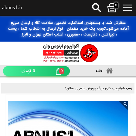
0
abnus1.ir
سفارش شما با بسته‌بندی استاندارد، تضمین سلامت کالا و ارسال سریع
آماده می‌شود.تجربه یک خرید مطمئن . نوع ارسال به انتخاب شما : پست
، تیپاکس ، دکاپست ، حضوری ، اسنپ استان تهران و البرز .
0
تومان
خانه
0
ی بزرگ پرورش ماهی و سالن
/