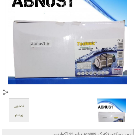
تصاویر
بیشتر
پمپ مرکزی تکنیک aco009 برای 23 آکواریوم